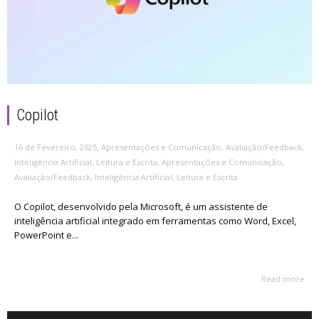
Copilot
,
16 de Fevereiro, 2025
Apresentações e Comunicação
,
Avaliação/Feedback
,
Inteligência Artificial
,
Leitura e Escrita
,
Apresentações e Comunicação
,
Avaliação/Feedback
,
Inteligência Artificial
,
Leitura e Escrita
O Copilot, desenvolvido pela Microsoft, é um assistente de
inteligência artificial integrado em ferramentas como Word, Excel,
PowerPoint e...
Read more