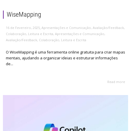
WiseMapping
,
16 de Fevereiro, 2025
Apresentações e Comunicação
,
Avaliação/Feedback
,
Colaboração
,
Leitura e Escrita
,
Apresentações e Comunicação
,
Avaliação/Feedback
,
Colaboração
,
Leitura e Escrita
O WiseMapping é uma ferramenta online gratuita para criar mapas
mentais, ajudando a organizar ideias e estruturar informações
de...
Read more