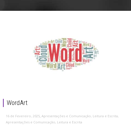
WordArt
,
16 de Fevereiro, 2025
Apresentações e Comunicação
,
Leitura e Escrita
,
Apresentações e Comunicação
,
Leitura e Escrita