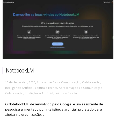
NotebookLM
,
15 de Fevereiro, 2025
Apresentações e Comunicação
,
Colaboração
,
Inteligência Artificial
,
Leitura e Escrita
,
Apresentações e Comunicação
,
Colaboração
,
Inteligência Artificial
,
Leitura e Escrita
O NotebookLM, desenvolvido pelo Google, é um assistente de
pesquisa alimentado por inteligência artificial, projetado para
ajudar na organização,...